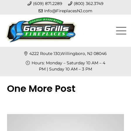
(609) 871.2289
(800) 362.3749
Info@FireplacesNJ.com
4222 Route 130,Willingboro, NJ 08046
Hours: Monday – Saturday 10 AM – 4
PM | Sunday 10 AM – 3 PM
One More Post
Posted on
March 20, 2022