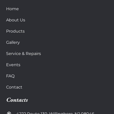
Home
About Us
Products
Gallery
Service & Repairs
Events
FAQ
Contact
Contacts
4222 Route 130, Willingboro, NJ 08046